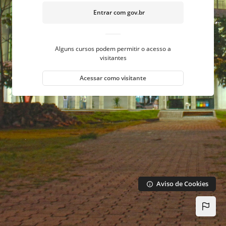
Ir para o conteúdo principal
Entrar com gov.br
Alguns cursos podem permitir o acesso a
visitantes
Acessar como visitante
Aviso de Cookies